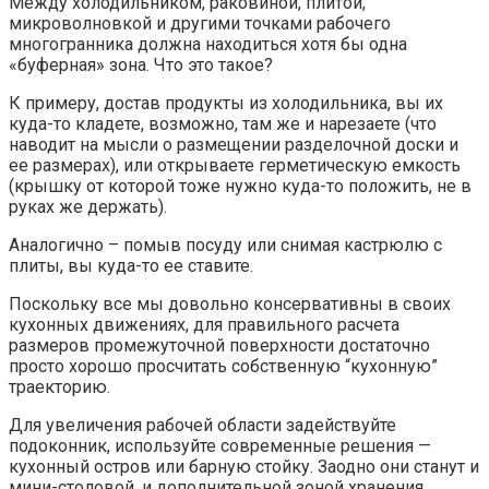
Между холодильником, раковиной, плитой,
микроволновкой и другими точками рабочего
многогранника должна находиться хотя бы одна
«буферная» зона. Что это такое?
К примеру, достав продукты из холодильника, вы их
куда-то кладете, возможно, там же и нарезаете (что
наводит на мысли о размещении разделочной доски и
ее размерах), или открываете герметическую емкость
(крышку от которой тоже нужно куда-то положить, не в
руках же держать).
Аналогично – помыв посуду или снимая кастрюлю с
плиты, вы куда-то ее ставите.
Поскольку все мы довольно консервативны в своих
кухонных движениях, для правильного расчета
размеров промежуточной поверхности достаточно
просто хорошо просчитать собственную “кухонную”
траекторию.
Для увеличения рабочей области задействуйте
подоконник, используйте современные решения —
кухонный остров или барную стойку. Заодно они станут и
мини-столовой, и дополнительной зоной хранения.