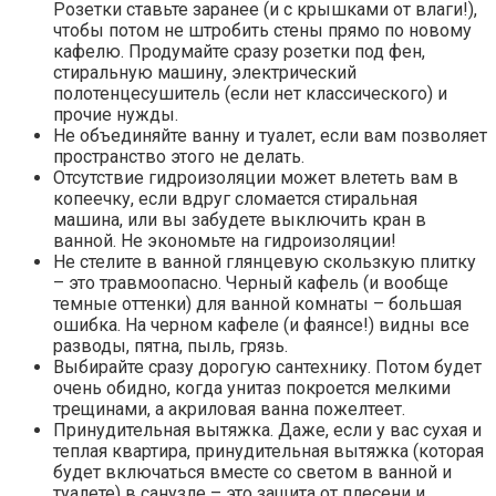
Розетки ставьте заранее (и с крышками от влаги!),
чтобы потом не штробить стены прямо по новому
кафелю. Продумайте сразу розетки под фен,
стиральную машину, электрический
полотенцесушитель (если нет классического) и
прочие нужды.
Не объединяйте ванну и туалет, если вам позволяет
пространство этого не делать.
Отсутствие гидроизоляции может влететь вам в
копеечку, если вдруг сломается стиральная
машина, или вы забудете выключить кран в
ванной. Не экономьте на гидроизоляции!
Не стелите в ванной глянцевую скользкую плитку
– это травмоопасно. Черный кафель (и вообще
темные оттенки) для ванной комнаты – большая
ошибка. На черном кафеле (и фаянсе!) видны все
разводы, пятна, пыль, грязь.
Выбирайте сразу дорогую сантехнику. Потом будет
очень обидно, когда унитаз покроется мелкими
трещинами, а акриловая ванна пожелтеет.
Принудительная вытяжка. Даже, если у вас сухая и
теплая квартира, принудительная вытяжка (которая
будет включаться вместе со светом в ванной и
туалете) в санузле – это защита от плесени и