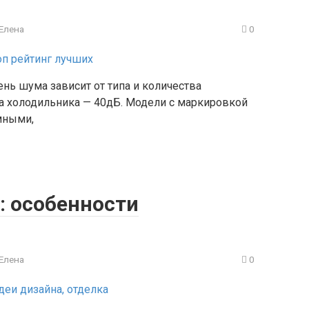
Елена
0
нь шума зависит от типа и количества
 холодильника — 40дБ. Модели с маркировкой
мными,
: особенности
Елена
0