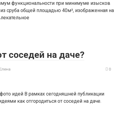
ксимум функциональности при минимуме изысков
из сруба общей площадью 40м², изображенная на
влекательное
от соседей на даче?
Елена
0
0 фото идей В рамках сегодняшней публикации
деями как отгородиться от соседей на даче.