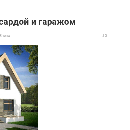
сардой и гаражом
Елена
0