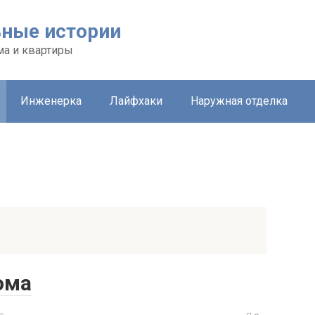
ьные истории
ма и квартиры
Инженерка
Лайфхаки
Наружная отделка
ома