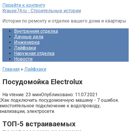
Перейти к контенту
Krause74.ru - Строительные истории
Истории по ремонту и отделке вашего дома и квартиры
Внутренняя отделка
Дачные дела
Инженерка
Лайфхаки
Наружная отделка
Новости
Главная
»
Лайфхаки
Посудомойка Electrolux
На чтение:
23 мин
Опубликовано:
11.07.2021
ТОП-5 встраиваемых