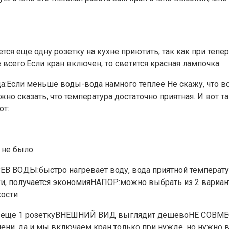
дется еще одну розетку на кухне приютить, так как при те
всего.Если кран включен, то светится красная лампочка:
да:Если меньше воды-вода намного теплее Не скажу, что во
жно сказать, что температура достаточно приятная. И вот т
от:
 не было.
ЕВ ВОДЫ:быстро нагревает воду, вода приятной температу
, получается экономияНАПОР:можно выбрать из 2 вариант
ости
ать еще 1 розеткуВНЕШНИЙ ВИД выглядит дешевоНЕ С
ни, да и мы включаем кран только при нужде, но нужно 