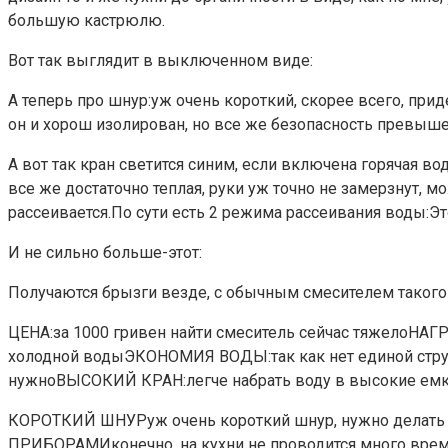
большую кастрюлю.
Вот так выглядит в выключенном виде:
А теперь про шнур:уж очень короткий, скорее всего, при
он и хорош изолирован, но все же безопасность превыше 
А вот так кран светится синим, если включена горячая во
все же достаточно теплая, руки уж точно не замерзнут, мо
рассеивается.По сути есть 2 режима рассеивания воды:Эт
И не сильно больше-этот:
Получаются брызги везде, с обычным смесителем такого
ЦЕНА:за 1000 гривен найти смеситель сейчас тяжелоНАГР
холодной водыЭКОНОМИЯ ВОДЫ:так как нет единой струи
нужноВЫСОКИЙ КРАН:легче набрать воду в высокие емк
КОРОТКИЙ ШНУРуж очень короткий шнур, нужно дел
ПРИБОРАМИконечно, на кухни не проводится много време