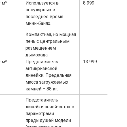
9 м³
Используется в
8 999
популярных в
последнее время
мини-банях.
Компактная, но мощная
печь с центральным
размещением
дымохода.
9 м³
Представитель
13 999
антикризисной
линейки. Предельная
масса загружаемых
камней – 88 кг.
Представитель
линейки печей-сеток с
параметрами
предыдущей модели