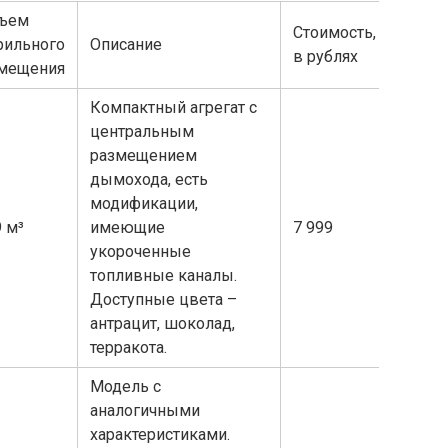
ъем
Стоимость,
рильного
Описание
в рублях
мещения
Компактный агрегат с
центральным
размещением
дымохода, есть
модификации,
9 м³
имеющие
7 999
укороченные
топливные каналы.
Доступные цвета –
антрацит, шоколад,
терракота.
Модель с
аналогичными
характеристиками.