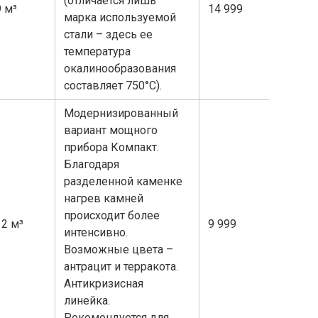
(отличается лишь
9 м³
14 999
марка используемой
стали – здесь ее
температура
окалинообразования
составляет 750°С).
Модернизированный
вариант мощного
прибора Компакт.
Благодаря
разделенной каменке
нагрев камней
происходит более
12 м³
9 999
интенсивно.
Возможные цвета –
антрацит и терракота.
Антикризисная
линейка.
Рекомендуется для