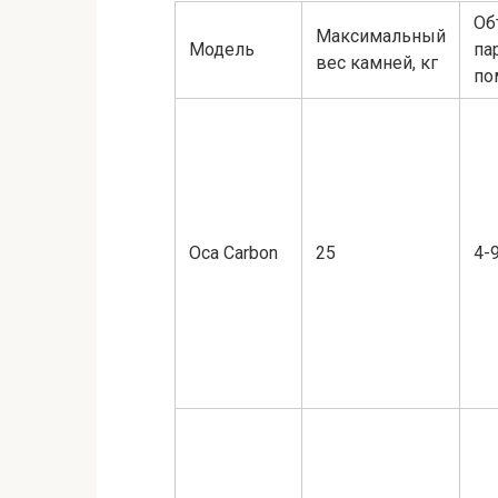
Об
Максимальный
Модель
па
вес камней, кг
по
Оса Carbon
25
4-