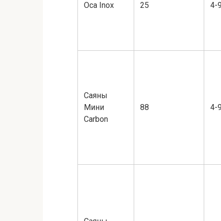
Оса Inox
25
4-
Саяны
Мини
88
4-
Carbon