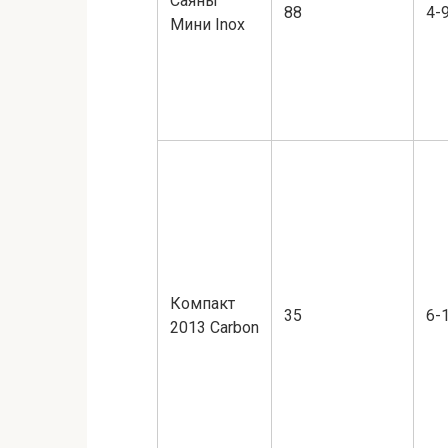
Саяны
88
4-
Мини Inox
Компакт
35
6-
2013 Carbon